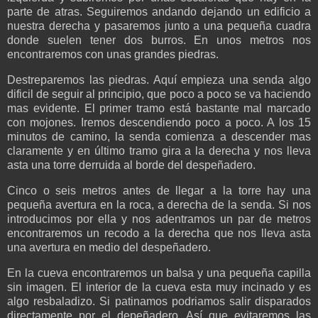
parte de atras. Seguiremos andando dejando un edificio a
nuestra derecha y pasaremos junto a una pequeña cuadra
donde suelen tener dos burros. En unos metros nos
encontraremos con unas grandes piedras.
Destreparemos las piedras. Aquí empieza una senda algo
dificil de seguir al principio, que poco a poco se va haciendo
mas evidente. El primer tramo está bastante mal marcado
con mojones. Iremos descendiendo poco a poco. A los 15
minutos de camino, la senda comienza a descender mas
claramente y en último tramo gira a la derecha y nos lleva
asta una torre derruida al borde del despeñadero.
Cinco o seis metros antes de llegar a la torre hay una
pequeña avertura en la roca, a derecha de la senda. Si nos
introducimos por ella y nos adentramos un par de metros
encontraremos un recodo a la derecha que nos lleva asta
una avertura en medio del despeñadero.
En la cueva encontraremos un balsa y una pequeña capilla
sin imagen. El interior de la cueva esta muy incinado y es
algo resbaladizo. Si patinamos podriamos salir disparados
directamente por el depeñadero. Así que evitaremos las